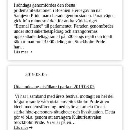
I söndags genomfördes den första
pridemanifestationen i Bosnien Hercegovina när
Sarajevo Pride marscherade genom staden. Paradvägen
gick från minnesmärket för andra världskriget
“Eternal Flame” till parlamentet. Paraden genomfördes
under stort säkerhetspådrag och arrangörernas
uppskattade deltagarantal på 500 slogs rejält och totalt
räknar man runt 3 000 deltogare. Stockholm Pride
har…
Läs mer
Stockholm
Pride
stöttar
Sarajevo
Pride
2019-08-05
via
Solidaritetsfonden
Uttalande ang utställare i parken 2019 08 05
Vi har i samband med årets festival mottagit en hel del
frågor rörande våra utställare. Stockholm Pride är en
ideell medlemsförening med syfte att arbeta för att
stärka hbtq-personers rättigheter och livssituation. Detta
gör vi bl.a. genom att arrangera Kulturfestivalen
Stockholm Pride. Vi vilar på en…
Läs mer
Uttalande