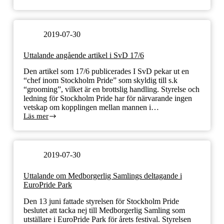
ang
utställare
i
parken
2019-07-30
2019
08
Uttalande angående artikel i SvD 17/6
05
Den artikel som 17/6 publicerades I SvD pekar ut en
“chef inom Stockholm Pride” som skyldig till s.k
“grooming”, vilket är en brottslig handling. Styrelse och
ledning för Stockholm Pride har för närvarande ingen
vetskap om kopplingen mellan mannen i…
Läs mer
Uttalande
angående
artikel
i
SvD
2019-07-30
17/6
Uttalande om Medborgerlig Samlings deltagande i
EuroPride Park
Den 13 juni fattade styrelsen för Stockholm Pride
beslutet att tacka nej till Medborgerlig Samling som
utställare i EuroPride Park för årets festival. Styrelsen