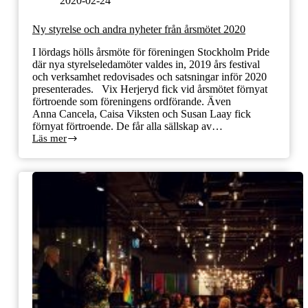
2020-02-24
Ny styrelse och andra nyheter från årsmötet 2020
I lördags hölls årsmöte för föreningen Stockholm Pride
där nya styrelseledamöter valdes in, 2019 års festival
och verksamhet redovisades och satsningar inför 2020
presenterades. Vix Herjeryd fick vid årsmötet förnyat
förtroende som föreningens ordförande. Även
Anna Cancela, Caisa Viksten och Susan Laay fick
förnyat förtroende. De får alla sällskap av…
Läs mer
Ny
styrelse
och
andra
nyheter
från
årsmötet
2020