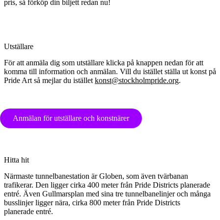
pris, så förköp din biljett redan nu!
Utställare
För att anmäla dig som utställare klicka på knappen nedan för att
komma till information och anmälan. Vill du istället ställa ut konst på
Pride Art så mejlar du istället
konst@stockholmpride.org
.
Anmälan för utställare och konstnärer
Hitta hit
Närmaste tunnelbanestation är Globen, som även tvärbanan
trafikerar. Den ligger cirka 400 meter från Pride Districts planerade
entré. Även Gullmarsplan med sina tre tunnelbanelinjer och många
busslinjer ligger nära, cirka 800 meter från Pride Districts
planerade entré.