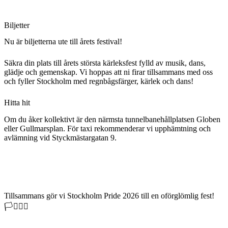
Biljetter
Nu är biljetterna ute till årets festival!
Säkra din plats till årets största kärleksfest fylld av musik, dans,
glädje och gemenskap. Vi hoppas att ni firar tillsammans med oss
och fyller Stockholm med regnbågsfärger, kärlek och dans!
Hitta hit
Om du åker kollektivt är den närmsta tunnelbanehållplatsen Globen
eller Gullmarsplan. För taxi rekommenderar vi upphämtning och
avlämning vid Styckmästargatan 9.
Tillsammans gör vi Stockholm Pride 2026 till en oförglömlig fest!
🏳️‍⚧️🏳️‍🌈