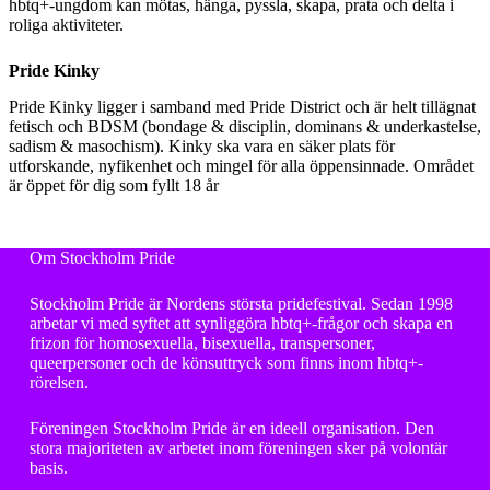
hbtq+-ungdom kan mötas, hänga, pyssla, skapa, prata och delta i
roliga aktiviteter.
Pride Kinky
Pride Kinky ligger i samband med Pride District och är helt tillägnat
fetisch och BDSM (bondage & disciplin, dominans & underkastelse,
sadism & masochism). Kinky ska vara en säker plats för
utforskande, nyfikenhet och mingel för alla öppensinnade. Området
är öppet för dig som fyllt 18 år
Om Stockholm Pride
Stockholm Pride är Nordens största pridefestival. Sedan 1998
arbetar vi med syftet att synliggöra hbtq+-frågor och skapa en
frizon för homosexuella, bisexuella, transpersoner,
queerpersoner och de könsuttryck som finns inom hbtq+-
rörelsen.
Föreningen Stockholm Pride är en ideell organisation. Den
stora majoriteten av arbetet inom föreningen sker på volontär
basis.