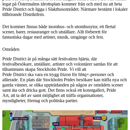
legat på Östermalms idrottsplats kommer från och med nu att heta
Pride District och ligga i Slakthusområdet. Närmare bestämt i lokaler
tillhörande Distriktfem.
Det kommer finnas både inomhus- och utomhusytor, ett flertal
scener, barer, restauranger och utställare. Allt förberett för
fantastiska dagar med artister, musik, umgänge och fest.
Områden
Pride District är på många sätt festivalens hjärta, där
festivalbesökare, utställare, artister och volontärer samlas för att
tillsammans skapa Stockholm Pride. Vi vill att
Pride District ska vara en trygg frizon för hbtq+-personer och
allierade. En plats där Stockholm Prides besökare kan träffa nya och
gamla vänner, se olika uppträdanden på någon av områdets scener
samt äta och dricka gott. Det finns också ett konstgalleri, Pride
Art, att ta del av samt möjlighet att träffa organisationer,
myndigheter, företag och politiska partier.