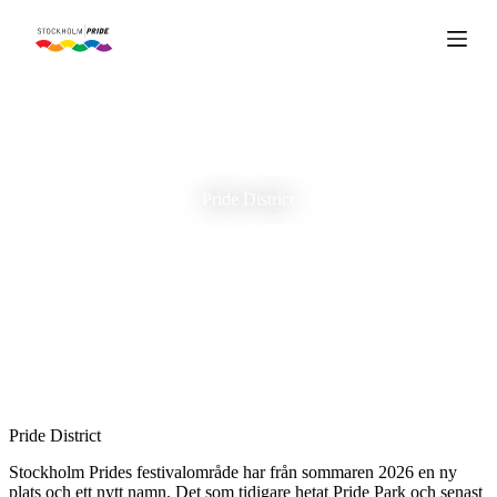
S
k
i
p
t
o
c
o
n
Pride District
t
e
n
t
Pride District
Stockholm Prides festivalområde har från sommaren 2026 en ny
plats och ett nytt namn. Det som tidigare hetat Pride Park och senast