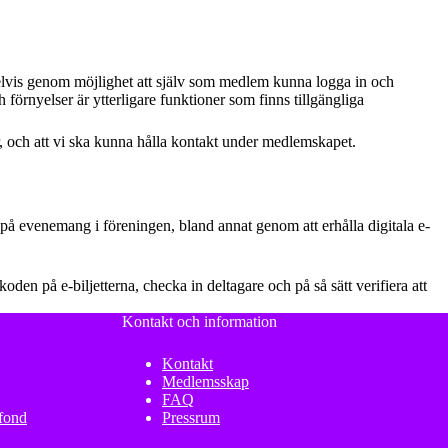
elvis genom möjlighet att själv som medlem kunna logga in och
örnyelser är ytterligare funktioner som finns tillgängliga
ter, och att vi ska kunna hålla kontakt under medlemskapet.
på evenemang i föreningen, bland annat genom att erhålla digitala e-
på e-biljetterna, checka in deltagare och på så sätt verifiera att
Kontakt och information
Kontakt
Medlemsskap
FAQ
sfond
Pressrum