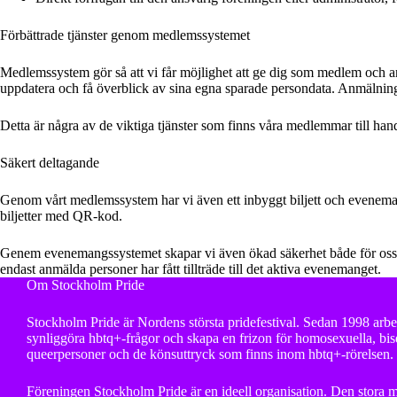
Förbättrade tjänster genom medlemssystemet
Medlemssystem gör så att vi får möjlighet att ge dig som medlem och a
uppdatera och få överblick av sina egna sparade persondata. Anmälninga
Detta är några av de viktiga tjänster som finns våra medlemmar till hands
Säkert deltagande
Genom vårt medlemssystem har vi även ett inbyggt biljett och eveneman
biljetter med QR-kod.
Genem evenemangssystemet skapar vi även ökad säkerhet både för oss oc
endast anmälda personer har fått tillträde till det aktiva evenemanget.
Om Stockholm Pride
Stockholm Pride är Nordens största pridefestival. Sedan 1998 arbet
synliggöra hbtq+-frågor och skapa en frizon för homosexuella, bise
queerpersoner och de könsuttryck som finns inom hbtq+-rörelsen.
Föreningen Stockholm Pride är en ideell organisation. Den stora m