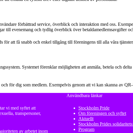
nvändare förbättrad service, överblick och interaktion med oss. Exemp
r till evenemang och tydlig överblick över betaldamedlemsavgifter och f
 för att få snabb och enkel tillgång till föreningens till alla våra tjäns
gssystem. Systemet förenklar möjligheten att anmäla, betela och delta 
h för dig som medlem. Exempelvis genom att vi kan skanna av QR-koden 
Användbara länkar
ar vi med syftet att
Stockholm Pride
xuella, transpersoner,
Om föreningen och syftet
Aktuellt
Stockholm Prides solidaritet
Program
ajoriteten av arbetet inom