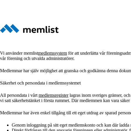
Vi använder memlist
medlemssystem
för att underlätta vår föreningsad
vår förening och utvalda administratörer.
Medlemmar har själv möjlighet att granska och godkänna denna dokume
Säkerhet och persondata i medlemssystemet
All persondata i vårt
medlemsregister
lagras inom sveriges gränser, och 
vi satt säkerhetstänket i första rummet. Där medlemmen kan vara säker på
Medlemmar har även enkel tillgång till ett eget utdrag av sparad persond
Genom inloggning på sitt eget medlemskonto och kan där ladda ne
Direkt förfrågan till den ansvarig föreningen eller administratör, fö