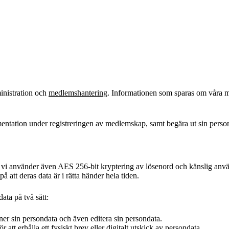
ministration och
medlemshantering
. Informationen som sparas om våra m
ntation under registreringen av medlemskap, samt begära ut sin perso
vi använder även AES 256-bit kryptering av lösenord och känslig använda
 att deras data är i rätta händer hela tiden.
ata på två sätt:
r sin persondata och även editera sin persondata.
r att erhålla ett fysiskt brev eller digitalt utskick av persondata.